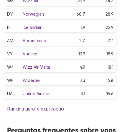
W6
Wizz Air
23.9
34.3
DY
Norwegian
60.7
28.9
FI
Icelandair
1.9
22.9
AM
Aeroméxico
2.7
21.1
VY
Vueling
13.9
18.9
W4
Wizz Air Malta
4.9
18.1
WF
Widerøe
7.3
16.8
UA
United Airlines
3.1
15.6
Ranking geral e explicação
Perguntas frequentes sobre voos