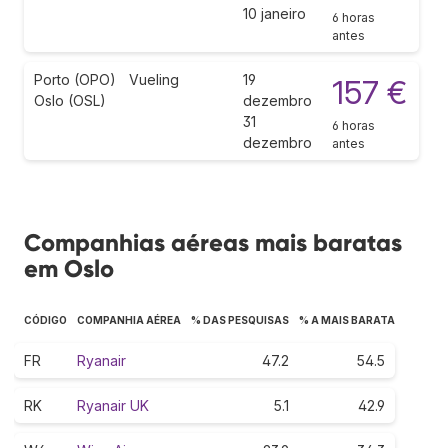
10 janeiro
6 horas
antes
Porto (OPO)
Vueling
19
157 €
Oslo (OSL)
dezembro
31
6 horas
dezembro
antes
Companhias aéreas mais baratas
em Oslo
CÓDIGO
COMPANHIA AÉREA
% DAS PESQUISAS
% A MAIS BARATA
FR
Ryanair
47.2
54.5
RK
Ryanair UK
5.1
42.9