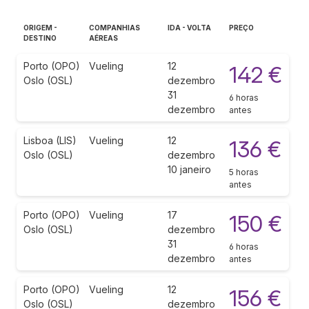
ORIGEM -
COMPANHIAS
IDA - VOLTA
PREÇO
DESTINO
AÉREAS
Porto (OPO)
Vueling
12
142 €
Oslo (OSL)
dezembro
31
6 horas
dezembro
antes
Lisboa (LIS)
Vueling
12
136 €
Oslo (OSL)
dezembro
10 janeiro
5 horas
antes
Porto (OPO)
Vueling
17
150 €
Oslo (OSL)
dezembro
31
6 horas
dezembro
antes
Porto (OPO)
Vueling
12
156 €
Oslo (OSL)
dezembro