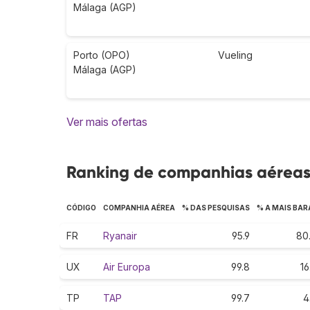
Málaga (AGP)
Porto (OPO)
Vueling
Málaga (AGP)
Ver mais ofertas
Ranking de companhias aéreas 
CÓDIGO
COMPANHIA AÉREA
% DAS PESQUISAS
% A MAIS BAR
FR
Ryanair
95.9
80
UX
Air Europa
99.8
16
TP
TAP
99.7
4