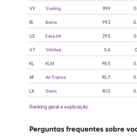
VY
Vueling
99.9
0
IB
Iberia
99.3
0
U2
EasyJet
29.5
0
V7
Volotea
5.4
0
KL
KLM
98.5
0
AF
Air France
95.7
0
LX
Swiss
81.0
0
Ranking geral e explicação
Perguntas frequentes sobre vo