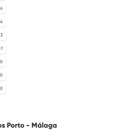
.6
.4
.3
.1
.0
.0
.0
os Porto - Málaga