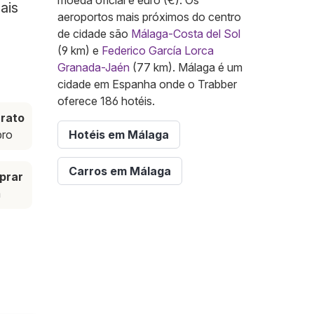
moeda oficial é euro (€). Os
ais
aeroportos mais próximos do centro
de cidade são
Málaga-Costa del Sol
(9 km) e
Federico García Lorca
Granada-Jaén
(77 km). Málaga é um
cidade em Espanha onde o Trabber
oferece 186 hotéis.
rato
bro
Hotéis em Málaga
Carros em Málaga
prar
a