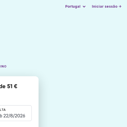
Portugal
Iniciar sessão →
TINO
de 51 €
LTA