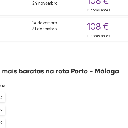
108 €
24 novembro
11 horas antes
14 dezembro
108 €
31 dezembro
11 horas antes
mais baratas na rota Porto - Málaga
ATA
.3
.9
.9