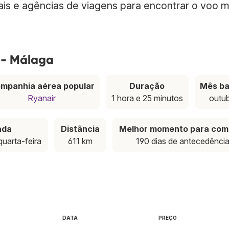
nais e agências de viagens para encontrar o voo m
 - Málaga
mpanhia aérea popular
Duração
Mês ba
Ryanair
1 hora e 25 minutos
outu
ada
Distância
Melhor momento para com
 quarta-feira
611 km
190 dias de antecedênci
DATA
PREÇO