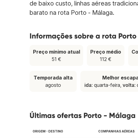
de baixo custo, linhas aéreas tradicio
barato na rota Porto - Málaga.
Informações sobre a rota Porto
Preço mínimo atual
Preço médio
Co
51 €
112 €
Temporada alta
Melhor escap
agosto
ida
: quarta-feira,
volta
:
Últimas ofertas Porto - Málaga
ORIGEM - DESTINO
COMPANHIAS AÉREAS