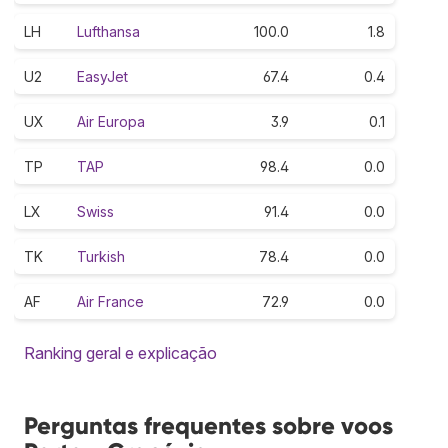
LH
Lufthansa
100.0
1.8
U2
EasyJet
67.4
0.4
UX
Air Europa
3.9
0.1
TP
TAP
98.4
0.0
LX
Swiss
91.4
0.0
TK
Turkish
78.4
0.0
AF
Air France
72.9
0.0
Ranking geral e explicação
Perguntas frequentes sobre voos