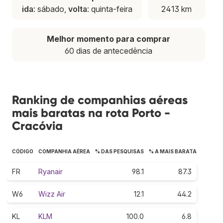
ida
: sábado,
volta
: quinta-feira
2413 km
Melhor momento para comprar
60 dias de antecedência
Ranking de companhias aéreas
mais baratas na rota Porto -
Cracóvia
CÓDIGO
COMPANHIA AÉREA
% DAS PESQUISAS
% A MAIS BARATA
FR
Ryanair
98.1
87.3
W6
Wizz Air
12.1
44.2
KL
KLM
100.0
6.8