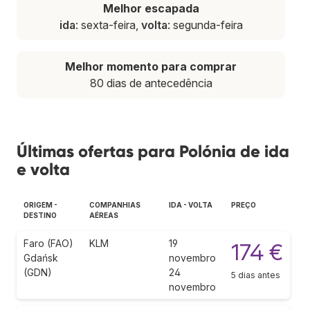
Melhor escapada
ida
: sexta-feira,
volta
: segunda-feira
Melhor momento para comprar
80 dias de antecedência
Últimas ofertas para Polónia de ida
e volta
ORIGEM -
COMPANHIAS
IDA - VOLTA
PREÇO
DESTINO
AÉREAS
Faro (FAO)
KLM
19
174 €
Gdańsk
novembro
(GDN)
24
5 dias antes
novembro