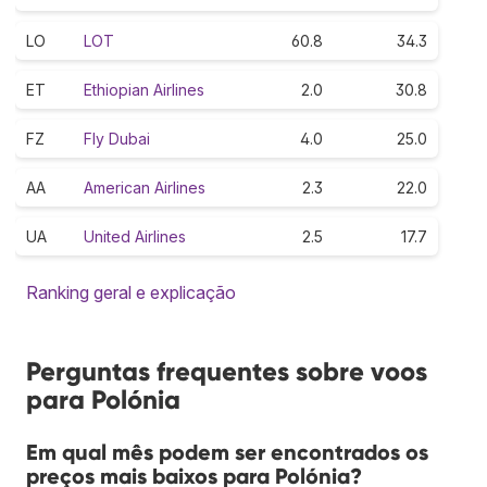
LO
LOT
60.8
34.3
ET
Ethiopian Airlines
2.0
30.8
FZ
Fly Dubai
4.0
25.0
AA
American Airlines
2.3
22.0
UA
United Airlines
2.5
17.7
Ranking geral e explicação
Perguntas frequentes sobre voos
para Polónia
Em qual mês podem ser encontrados os
preços mais baixos para Polónia?