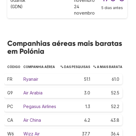
Gdańsk
novembro
(GDN)
24
5 dias antes
novembro
Companhias aéreas mais baratas
em Polónia
CÓDIGO
COMPANHIA AÉREA
% DAS PESQUISAS
% A MAIS BARATA
FR
Ryanair
51.1
61.0
G9
Air Arabia
3.0
52.5
PC
Pegasus Airlines
1.3
52.2
CA
Air China
4.2
43.8
W6
Wizz Air
37.7
36.4