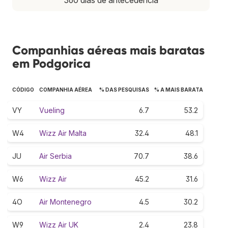
Companhias aéreas mais baratas
em Podgorica
CÓDIGO
COMPANHIA AÉREA
% DAS PESQUISAS
% A MAIS BARATA
VY
Vueling
6.7
53.2
W4
Wizz Air Malta
32.4
48.1
JU
Air Serbia
70.7
38.6
W6
Wizz Air
45.2
31.6
4O
Air Montenegro
4.5
30.2
W9
Wizz Air UK
2.4
23.8