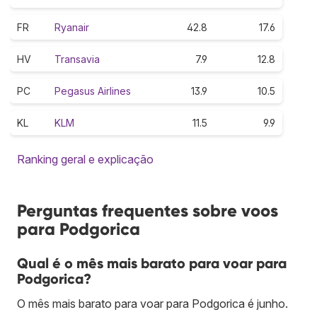
FR
Ryanair
42.8
17.6
HV
Transavia
7.9
12.8
PC
Pegasus Airlines
13.9
10.5
KL
KLM
11.5
9.9
Ranking geral e explicação
Perguntas frequentes sobre voos
para Podgorica
Qual é o mês mais barato para voar para
Podgorica?
O mês mais barato para voar para Podgorica é junho.