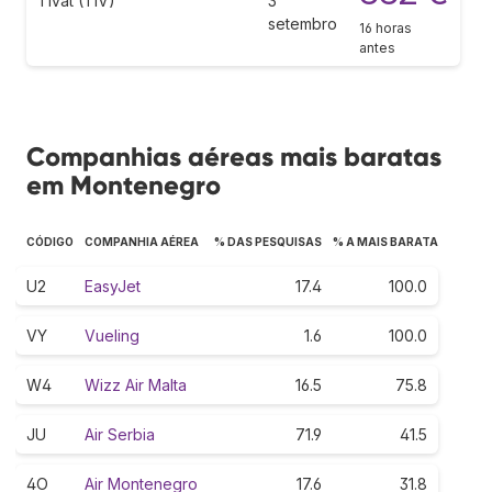
Tivat (TIV)
3
setembro
16 horas
antes
Companhias aéreas mais baratas
em Montenegro
CÓDIGO
COMPANHIA AÉREA
% DAS PESQUISAS
% A MAIS BARATA
U2
EasyJet
17.4
100.0
VY
Vueling
1.6
100.0
W4
Wizz Air Malta
16.5
75.8
JU
Air Serbia
71.9
41.5
4O
Air Montenegro
17.6
31.8