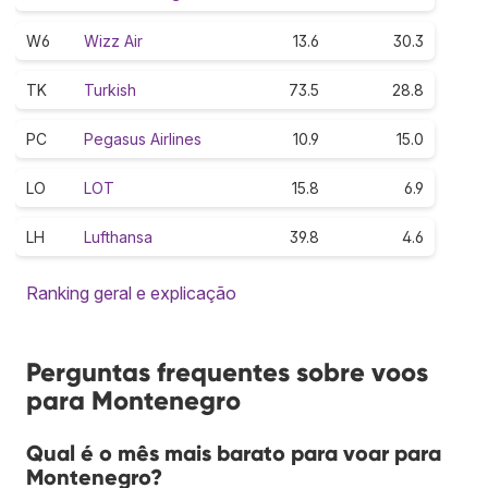
W6
Wizz Air
13.6
30.3
TK
Turkish
73.5
28.8
PC
Pegasus Airlines
10.9
15.0
LO
LOT
15.8
6.9
LH
Lufthansa
39.8
4.6
Ranking geral e explicação
Perguntas frequentes sobre voos
para Montenegro
Qual é o mês mais barato para voar para
Montenegro?