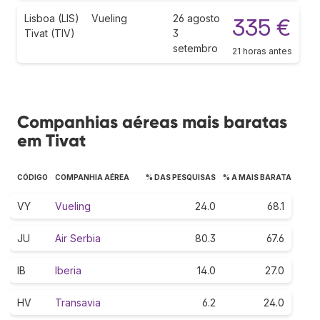
Lisboa (LIS)
Vueling
26 agosto
335 €
Tivat (TIV)
3
setembro
21 horas antes
Companhias aéreas mais baratas
em Tivat
CÓDIGO
COMPANHIA AÉREA
% DAS PESQUISAS
% A MAIS BARATA
VY
Vueling
24.0
68.1
JU
Air Serbia
80.3
67.6
IB
Iberia
14.0
27.0
HV
Transavia
6.2
24.0