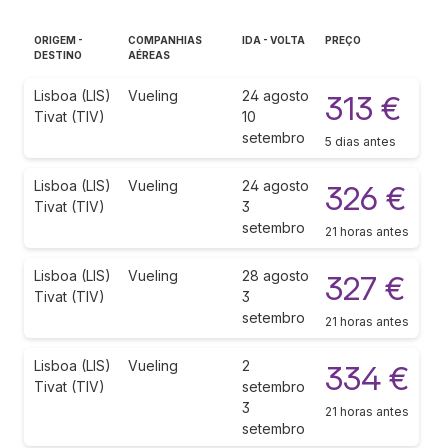
ORIGEM -
COMPANHIAS
IDA - VOLTA
PREÇO
DESTINO
AÉREAS
Lisboa (LIS)
Vueling
24 agosto
313 €
Tivat (TIV)
10
setembro
5 dias antes
Lisboa (LIS)
Vueling
24 agosto
326 €
Tivat (TIV)
3
setembro
21 horas antes
Lisboa (LIS)
Vueling
28 agosto
327 €
Tivat (TIV)
3
setembro
21 horas antes
Lisboa (LIS)
Vueling
2
334 €
Tivat (TIV)
setembro
3
21 horas antes
setembro