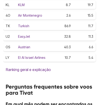
KL
KLM
8.7
19.7
4O
Air Montenegro
2.6
15.5
TK
Turkish
86.9
11.7
U2
EasyJet
32.8
11.3
OS
Austrian
40.3
6.6
LY
El Al Israel Airlines
10.7
5.4
Ranking geral e explicação
Perguntas frequentes sobre voos
para Tivat
Em qual mês podem ser encontrados os