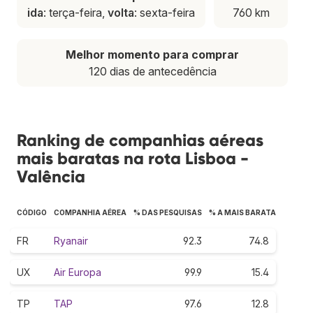
ida
: terça-feira,
volta
: sexta-feira
760 km
Melhor momento para comprar
120 dias de antecedência
Ranking de companhias aéreas
mais baratas na rota Lisboa -
Valência
CÓDIGO
COMPANHIA AÉREA
% DAS PESQUISAS
% A MAIS BARATA
FR
Ryanair
92.3
74.8
UX
Air Europa
99.9
15.4
TP
TAP
97.6
12.8