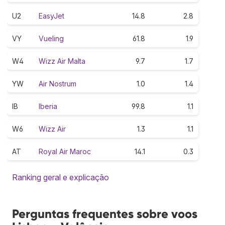
U2
EasyJet
14.8
2.8
VY
Vueling
61.8
1.9
W4
Wizz Air Malta
9.7
1.7
YW
Air Nostrum
1.0
1.4
IB
Iberia
99.8
1.1
W6
Wizz Air
1.3
1.1
AT
Royal Air Maroc
14.1
0.3
Ranking geral e explicação
Perguntas frequentes sobre voos