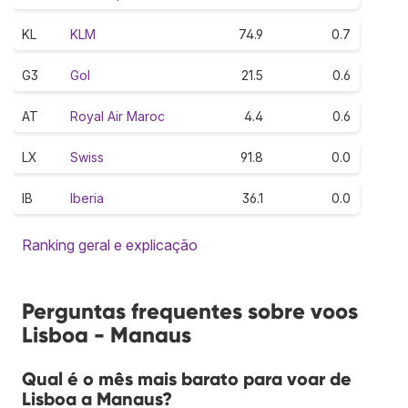
KL
KLM
74.9
0.7
G3
Gol
21.5
0.6
AT
Royal Air Maroc
4.4
0.6
LX
Swiss
91.8
0.0
IB
Iberia
36.1
0.0
Ranking geral e explicação
Perguntas frequentes sobre voos
Lisboa - Manaus
Qual é o mês mais barato para voar de
Lisboa a Manaus?