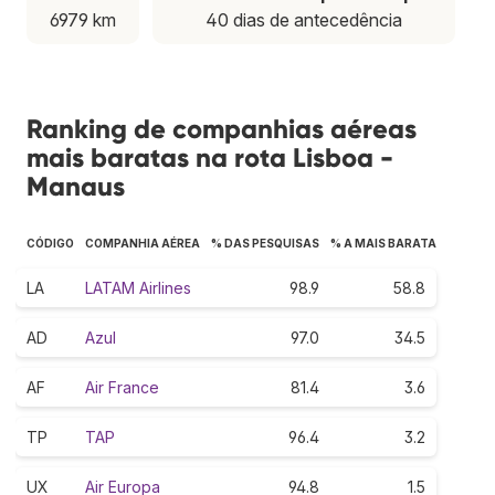
6979 km
40 dias de antecedência
Ranking de companhias aéreas
mais baratas na rota Lisboa -
Manaus
CÓDIGO
COMPANHIA AÉREA
% DAS PESQUISAS
% A MAIS BARATA
LA
LATAM Airlines
98.9
58.8
AD
Azul
97.0
34.5
AF
Air France
81.4
3.6
TP
TAP
96.4
3.2
UX
Air Europa
94.8
1.5