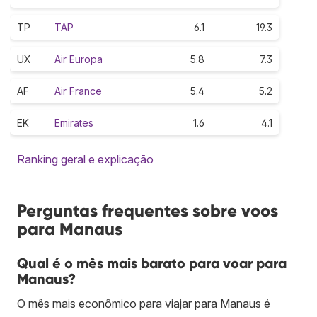
TP
TAP
6.1
19.3
UX
Air Europa
5.8
7.3
AF
Air France
5.4
5.2
EK
Emirates
1.6
4.1
Ranking geral e explicação
Perguntas frequentes sobre voos
para Manaus
Qual é o mês mais barato para voar para
Manaus?
O mês mais econômico para viajar para Manaus é