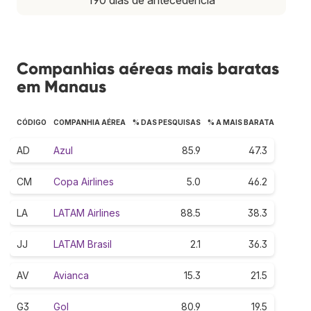
Companhias aéreas mais baratas
em Manaus
CÓDIGO
COMPANHIA AÉREA
% DAS PESQUISAS
% A MAIS BARATA
AD
Azul
85.9
47.3
CM
Copa Airlines
5.0
46.2
LA
LATAM Airlines
88.5
38.3
JJ
LATAM Brasil
2.1
36.3
AV
Avianca
15.3
21.5
G3
Gol
80.9
19.5