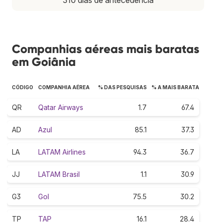
Companhias aéreas mais baratas
em Goiânia
CÓDIGO
COMPANHIA AÉREA
% DAS PESQUISAS
% A MAIS BARATA
QR
Qatar Airways
1.7
67.4
AD
Azul
85.1
37.3
LA
LATAM Airlines
94.3
36.7
JJ
LATAM Brasil
1.1
30.9
G3
Gol
75.5
30.2
TP
TAP
16.1
28.4