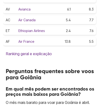
AV
Avianca
6.1
8.3
AC
Air Canada
5.4
7.7
ET
Ethiopian Airlines
2.4
7.6
AF
Air France
13.8
5.5
Ranking geral e explicação
Perguntas frequentes sobre voos
para Goiânia
Em qual mês podem ser encontrados os
preços mais baixos para Goiânia?
O mês mais barato para voar para Goiânia é abril.