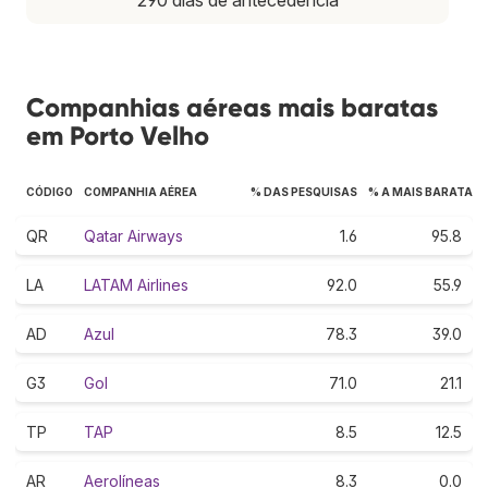
Companhias aéreas mais baratas
em Porto Velho
CÓDIGO
COMPANHIA AÉREA
% DAS PESQUISAS
% A MAIS BARATA
QR
Qatar Airways
1.6
95.8
LA
LATAM Airlines
92.0
55.9
AD
Azul
78.3
39.0
G3
Gol
71.0
21.1
TP
TAP
8.5
12.5
AR
Aerolíneas
8.3
0.0