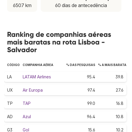
6507 km
60 dias de antecedência
Ranking de companhias aéreas
mais baratas na rota Lisboa -
Salvador
CÓDIGO
COMPANHIA AÉREA
% DAS PESQUISAS
% A MAIS BARATA
LA
LATAM Airlines
95.4
39.8
UX
Air Europa
97.4
27.6
TP
TAP
99.0
16.8
AD
Azul
96.4
10.8
G3
Gol
15.6
10.2