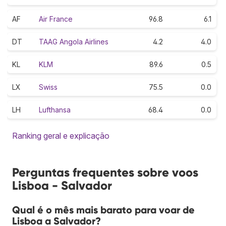
AF
Air France
96.8
6.1
DT
TAAG Angola Airlines
4.2
4.0
KL
KLM
89.6
0.5
LX
Swiss
75.5
0.0
LH
Lufthansa
68.4
0.0
Ranking geral e explicação
Perguntas frequentes sobre voos
Lisboa - Salvador
Qual é o mês mais barato para voar de
Lisboa a Salvador?