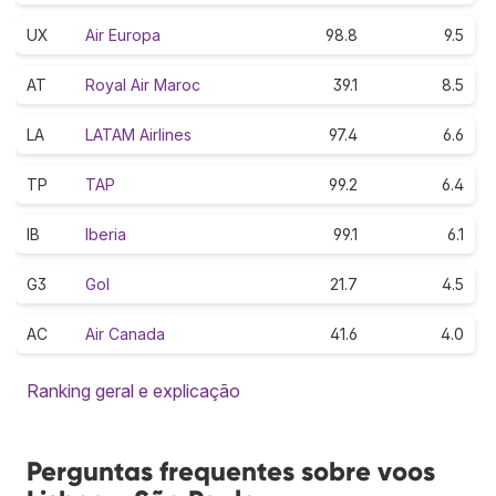
UX
Air Europa
98.8
9.5
AT
Royal Air Maroc
39.1
8.5
LA
LATAM Airlines
97.4
6.6
TP
TAP
99.2
6.4
IB
Iberia
99.1
6.1
G3
Gol
21.7
4.5
AC
Air Canada
41.6
4.0
Ranking geral e explicação
Perguntas frequentes sobre voos