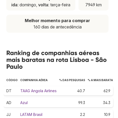
ida
: domingo,
volta
: terça-feira
7949 km
Melhor momento para comprar
160 dias de antecedência
Ranking de companhias aéreas
mais baratas na rota Lisboa - São
Paulo
CÓDIGO
COMPANHIA AÉREA
% DAS PESQUISAS
% A MAIS BARATA
DT
TAAG Angola Airlines
40.7
62.9
AD
Azul
99.3
34.3
JJ
LATAM Brasil
2.2
10.9