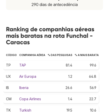
290 dias de antecedência
Ranking de companhias aéreas
mais baratas na rota Funchal -
Caracas
CÓDIGO
COMPANHIA AÉREA
% DAS PESQUISAS
% A MAIS BARATA
TP
TAP
81.4
99.6
UX
Air Europa
1.2
64.8
IB
Iberia
26.6
56.9
CM
Copa Airlines
1.4
22.7
TK
Turkish
19.5
10.6