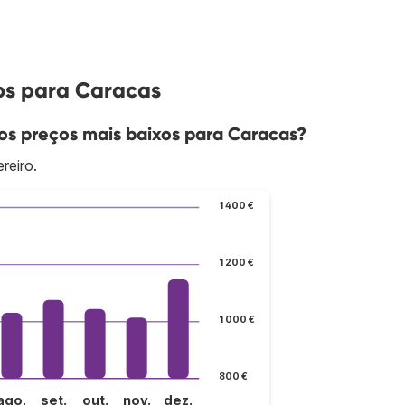
os para Caracas
s preços mais baixos para Caracas?
reiro.
1 400 €
1 200 €
1 000 €
800 €
ago.
set.
out.
nov.
dez.