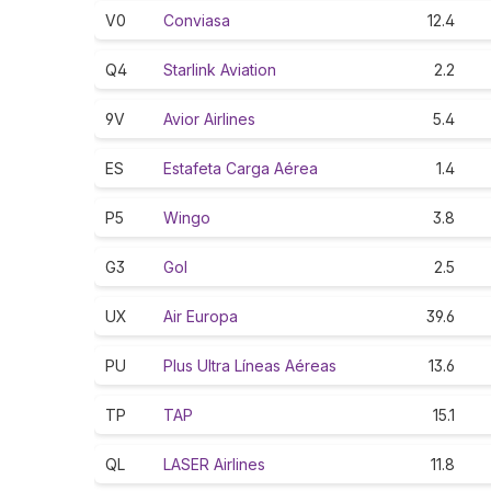
V0
Conviasa
12.4
Q4
Starlink Aviation
2.2
9V
Avior Airlines
5.4
ES
Estafeta Carga Aérea
1.4
P5
Wingo
3.8
G3
Gol
2.5
UX
Air Europa
39.6
PU
Plus Ultra Líneas Aéreas
13.6
TP
TAP
15.1
QL
LASER Airlines
11.8