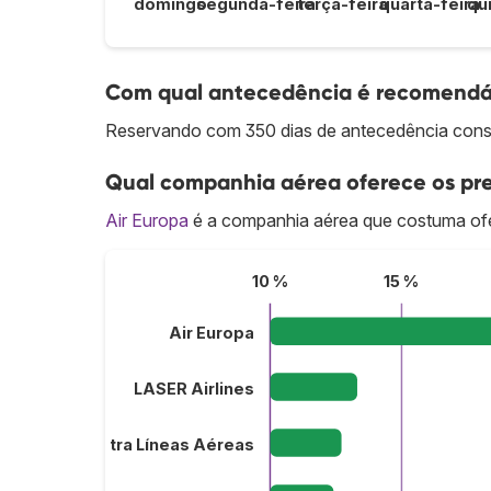
domingo
segunda-feira
terça-feira
quarta-feira
qu
Com qual antecedência é recomendáv
Reservando com 350 dias de antecedência cons
Qual companhia aérea oferece os pre
Air Europa
é a companhia aérea que costuma ofe
10 %
15 %
Air Europa
LASER Airlines
Plus Ultra Líneas Aéreas