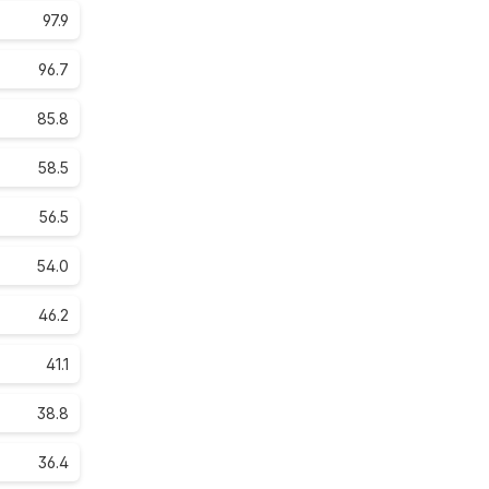
97.9
96.7
85.8
58.5
56.5
54.0
46.2
41.1
38.8
36.4