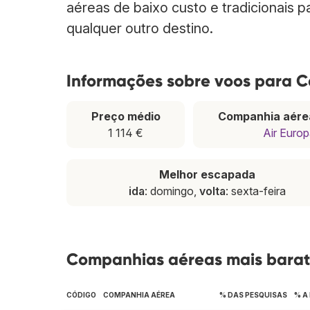
aéreas de baixo custo e tradicionais 
qualquer outro destino.
Informações sobre voos para 
Preço médio
Companhia aére
1 114 €
Air Euro
Melhor escapada
ida
: domingo,
volta
: sexta-feira
Companhias aéreas mais bara
CÓDIGO
COMPANHIA AÉREA
% DAS PESQUISAS
% A