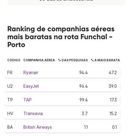
Ranking de companhias aéreas
mais baratas na rota Funchal -
Porto
CÓDIGO
COMPANHIA AÉREA
% DAS PESQUISAS
% A MAIS BARATA
FR
Ryanair
94.4
47.2
U2
EasyJet
96.4
39.0
TP
TAP
99.4
17.3
HV
Transavia
3.7
15.2
BA
British Airways
1.1
0.1