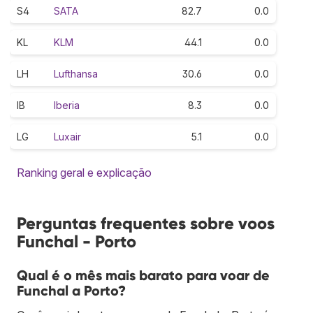
S4
SATA
82.7
0.0
KL
KLM
44.1
0.0
LH
Lufthansa
30.6
0.0
IB
Iberia
8.3
0.0
LG
Luxair
5.1
0.0
Ranking geral e explicação
Perguntas frequentes sobre voos
Funchal - Porto
Qual é o mês mais barato para voar de
Funchal a Porto?