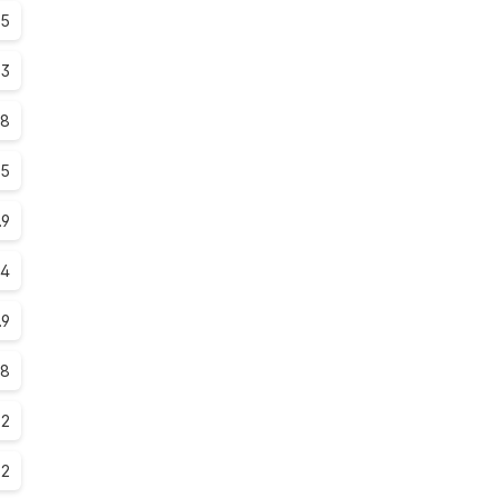
.5
.3
.8
.5
.9
.4
.9
.8
.2
.2