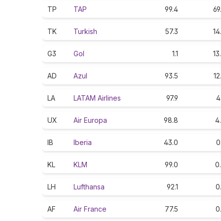
TP
TAP
99.4
69
TK
Turkish
57.3
14
G3
Gol
1.1
13
AD
Azul
93.5
12
LA
LATAM Airlines
97.9
4
UX
Air Europa
98.8
4
IB
Iberia
43.0
0
KL
KLM
99.0
0
LH
Lufthansa
92.1
0
AF
Air France
77.5
0