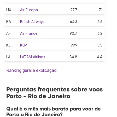
UX
Air Europa
97.7
7.1
BA
British Airways
64.3
6.6
AF
Air France
90.7
6.2
KL
KLM
99.9
5.5
LA
LATAM Airlines
84.8
4.4
Ranking geral e explicação
Perguntas frequentes sobre voos
Porto - Rio de Janeiro
Qual é o mês mais barato para voar de
Porto a Rio de Janeiro?