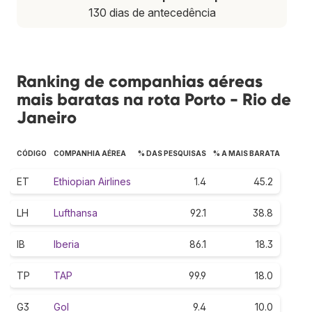
130 dias de antecedência
Ranking de companhias aéreas
mais baratas na rota Porto - Rio de
Janeiro
CÓDIGO
COMPANHIA AÉREA
% DAS PESQUISAS
% A MAIS BARATA
ET
Ethiopian Airlines
1.4
45.2
LH
Lufthansa
92.1
38.8
IB
Iberia
86.1
18.3
TP
TAP
99.9
18.0
G3
Gol
9.4
10.0