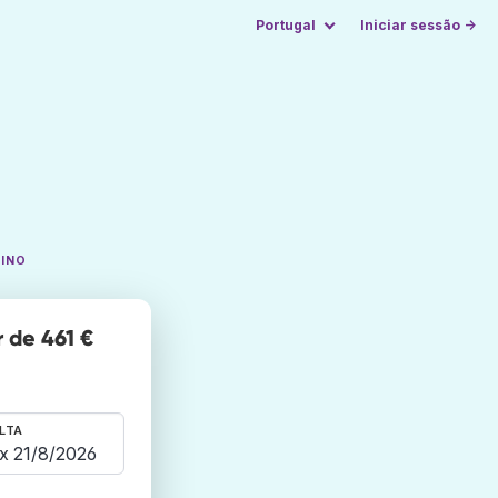
Portugal
Iniciar sessão →
TINO
r de 461 €
LTA