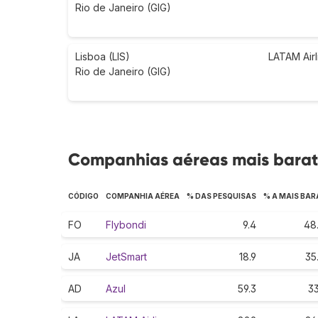
Rio de Janeiro (GIG)
Lisboa (LIS)
LATAM Airl
Rio de Janeiro (GIG)
Companhias aéreas mais barat
CÓDIGO
COMPANHIA AÉREA
% DAS PESQUISAS
% A MAIS BAR
FO
Flybondi
9.4
48
JA
JetSmart
18.9
35
AD
Azul
59.3
33