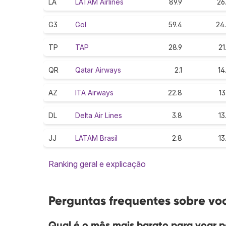
LA
LATAM Airlines
89.9
26
G3
Gol
59.4
24
TP
TAP
28.9
21
QR
Qatar Airways
2.1
14
AZ
ITA Airways
22.8
13
DL
Delta Air Lines
3.8
13
JJ
LATAM Brasil
2.8
13
Ranking geral e explicação
Perguntas frequentes sobre voo
Qual é o mês mais barato para voar p