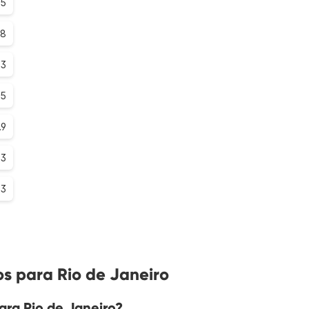
.5
.8
.3
.5
.9
.3
.3
s para Rio de Janeiro
ara Rio de Janeiro?