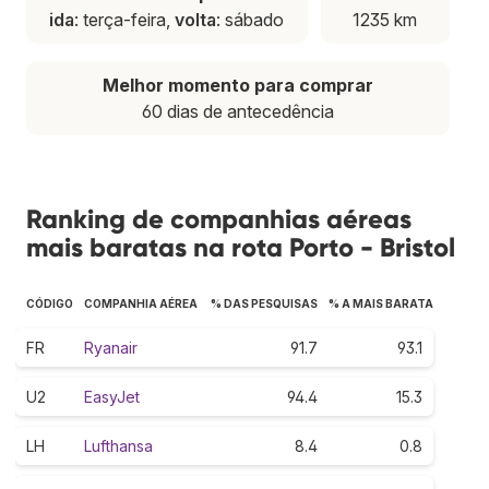
ida
: terça-feira,
volta
: sábado
1235 km
Melhor momento para comprar
60 dias de antecedência
Ranking de companhias aéreas
mais baratas na rota Porto - Bristol
CÓDIGO
COMPANHIA AÉREA
% DAS PESQUISAS
% A MAIS BARATA
FR
Ryanair
91.7
93.1
U2
EasyJet
94.4
15.3
LH
Lufthansa
8.4
0.8