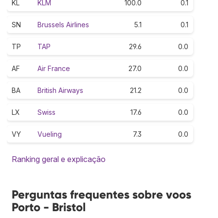
KL
KLM
100.0
0.1
SN
Brussels Airlines
5.1
0.1
TP
TAP
29.6
0.0
AF
Air France
27.0
0.0
BA
British Airways
21.2
0.0
LX
Swiss
17.6
0.0
VY
Vueling
7.3
0.0
Ranking geral e explicação
Perguntas frequentes sobre voos
Porto - Bristol