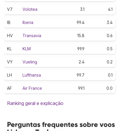
V7
Volotea
3.1
4.1
IB
Iberia
99.4
3.4
HV
Transavia
15.8
0.6
KL
KLM
99.9
0.5
VY
Vueling
2.4
0.2
LH
Lufthansa
99.7
0.1
AF
Air France
99.1
0.0
Ranking geral e explicação
Perguntas frequentes sobre voos