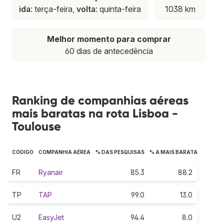
ida
: terça-feira,
volta
: quinta-feira
1038 km
Melhor momento para comprar
60 dias de antecedência
Ranking de companhias aéreas
mais baratas na rota Lisboa -
Toulouse
CÓDIGO
COMPANHIA AÉREA
% DAS PESQUISAS
% A MAIS BARATA
FR
Ryanair
85.3
88.2
TP
TAP
99.0
13.0
U2
EasyJet
94.4
8.0