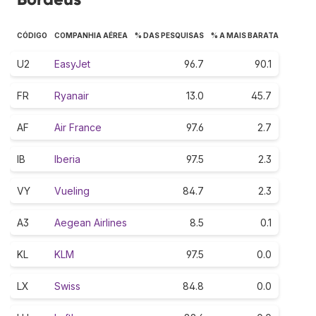
CÓDIGO
COMPANHIA AÉREA
% DAS PESQUISAS
% A MAIS BARATA
U2
EasyJet
96.7
90.1
FR
Ryanair
13.0
45.7
AF
Air France
97.6
2.7
IB
Iberia
97.5
2.3
VY
Vueling
84.7
2.3
A3
Aegean Airlines
8.5
0.1
KL
KLM
97.5
0.0
LX
Swiss
84.8
0.0