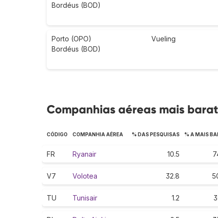
Bordéus (BOD)
Porto (OPO)
Vueling
Bordéus (BOD)
Companhias aéreas mais barat
CÓDIGO
COMPANHIA AÉREA
% DAS PESQUISAS
% A MAIS B
FR
Ryanair
10.5
7
V7
Volotea
32.8
5
TU
Tunisair
1.2
3