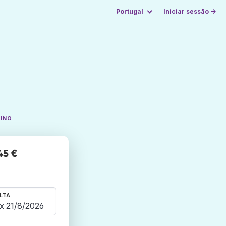
Portugal
Iniciar sessão →
TINO
45 €
LTA