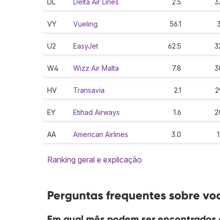
DL
Delta Air Lines
2.5
3
VY
Vueling
56.1
3
U2
EasyJet
62.5
3
W4
Wizz Air Malta
7.8
3
HV
Transavia
2.1
2
EY
Etihad Airways
1.6
2
AA
American Airlines
3.0
1
Ranking geral e explicação
Perguntas frequentes sobre vo
Em qual mês podem ser encontrados o