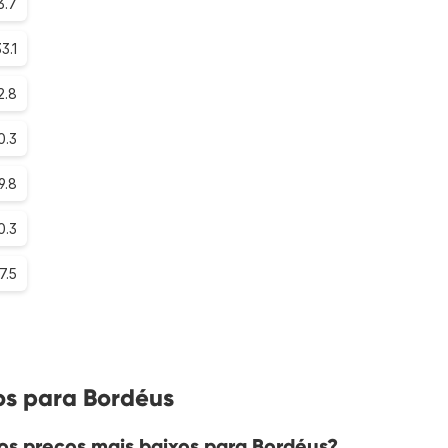
3.7
3.1
2.8
0.3
9.8
0.3
7.5
os para Bordéus
s preços mais baixos para Bordéus?