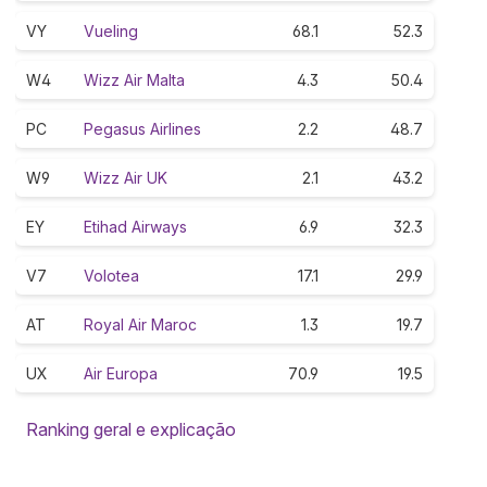
VY
Vueling
68.1
52.3
W4
Wizz Air Malta
4.3
50.4
PC
Pegasus Airlines
2.2
48.7
W9
Wizz Air UK
2.1
43.2
EY
Etihad Airways
6.9
32.3
V7
Volotea
17.1
29.9
AT
Royal Air Maroc
1.3
19.7
UX
Air Europa
70.9
19.5
Ranking geral e explicação