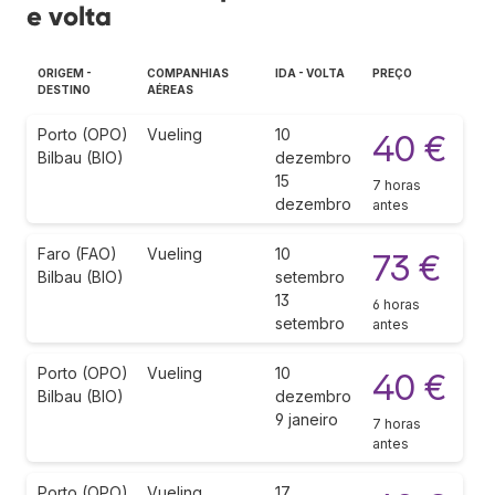
e volta
ORIGEM -
COMPANHIAS
IDA - VOLTA
PREÇO
DESTINO
AÉREAS
Porto (OPO)
Vueling
10
40 €
Bilbau (BIO)
dezembro
15
7 horas
dezembro
antes
Faro (FAO)
Vueling
10
73 €
Bilbau (BIO)
setembro
13
6 horas
setembro
antes
Porto (OPO)
Vueling
10
40 €
Bilbau (BIO)
dezembro
9 janeiro
7 horas
antes
Porto (OPO)
Vueling
17