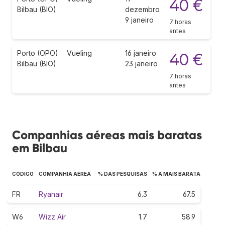
40 €
Bilbau (BIO)
dezembro
9 janeiro
7 horas
antes
Porto (OPO)
Vueling
16 janeiro
40 €
Bilbau (BIO)
23 janeiro
7 horas
antes
Companhias aéreas mais baratas
em Bilbau
CÓDIGO
COMPANHIA AÉREA
% DAS PESQUISAS
% A MAIS BARATA
FR
Ryanair
6.3
67.5
W6
Wizz Air
1.7
58.9