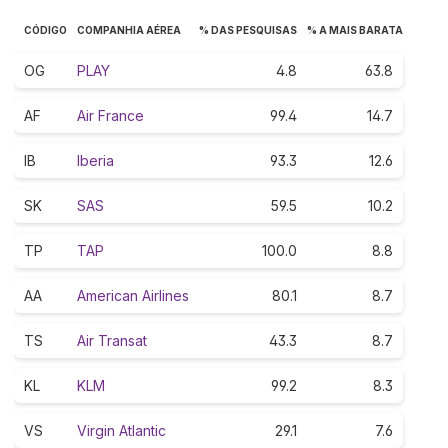
CÓDIGO
COMPANHIA AÉREA
% DAS PESQUISAS
% A MAIS BARATA
OG
PLAY
4.8
63.8
AF
Air France
99.4
14.7
IB
Iberia
93.3
12.6
SK
SAS
59.5
10.2
TP
TAP
100.0
8.8
AA
American Airlines
80.1
8.7
TS
Air Transat
43.3
8.7
KL
KLM
99.2
8.3
VS
Virgin Atlantic
29.1
7.6