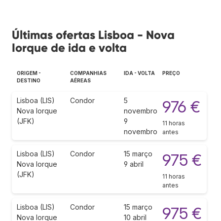
Últimas ofertas Lisboa - Nova
Iorque de ida e volta
ORIGEM -
COMPANHIAS
IDA - VOLTA
PREÇO
DESTINO
AÉREAS
Lisboa (LIS)
Condor
5
976 €
Nova Iorque
novembro
(JFK)
9
11 horas
novembro
antes
Lisboa (LIS)
Condor
15 março
975 €
Nova Iorque
9 abril
(JFK)
11 horas
antes
Lisboa (LIS)
Condor
15 março
975 €
Nova Iorque
10 abril