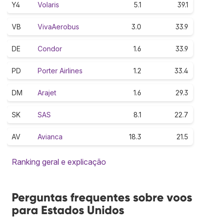
Y4
Volaris
5.1
39.1
VB
VivaAerobus
3.0
33.9
DE
Condor
1.6
33.9
PD
Porter Airlines
1.2
33.4
DM
Arajet
1.6
29.3
SK
SAS
8.1
22.7
AV
Avianca
18.3
21.5
Ranking geral e explicação
Perguntas frequentes sobre voos
para Estados Unidos