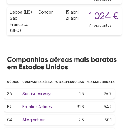
Lisboa (LIS)
Condor
15 abril
1 024 €
São
21 abril
Francisco
7 horas antes
(SFO)
Companhias aéreas mais baratas
em Estados Unidos
CÓDIGO
COMPANHIA AÉREA
% DAS PESQUISAS
% A MAIS BARATA
S6
Sunrise Airways
1.5
96.7
F9
Frontier Airlines
31.3
54.9
G4
Allegiant Air
2.5
50.1