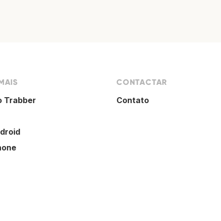
MAIS
CONTACTAR
o Trabber
Contato
droid
hone