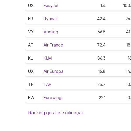
U2
EasyJet
1.4
100
FR
Ryanair
42.4
96
VY
Vueling
66.5
41
AF
Air France
72.4
18
KL
KLM
86.3
16
UX
Air Europa
16.8
14
TP
TAP
25.7
0
EW
Eurowings
22.1
0
Ranking geral e explicação