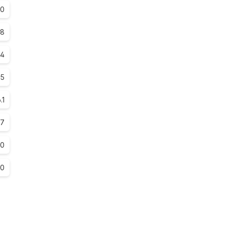
.0
.8
.4
.5
.1
.7
.0
.0