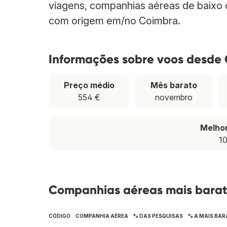
viagens, companhias aéreas de baixo c
com origem em/no Coimbra.
Informações sobre voos desde
Preço médio
Mês barato
554 €
novembro
Melho
10
Companhias aéreas mais bara
CÓDIGO
COMPANHIA AÉREA
% DAS PESQUISAS
% A MAIS BAR