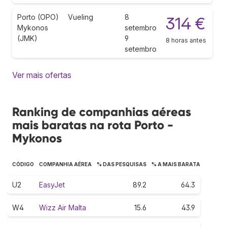
Porto (OPO)
Vueling
8
314 €
Mykonos
setembro
(JMK)
9
8 horas antes
setembro
Ver mais ofertas
Ranking de companhias aéreas
mais baratas na rota Porto -
Mykonos
CÓDIGO
COMPANHIA AÉREA
% DAS PESQUISAS
% A MAIS BARATA
U2
EasyJet
89.2
64.3
W4
Wizz Air Malta
15.6
43.9