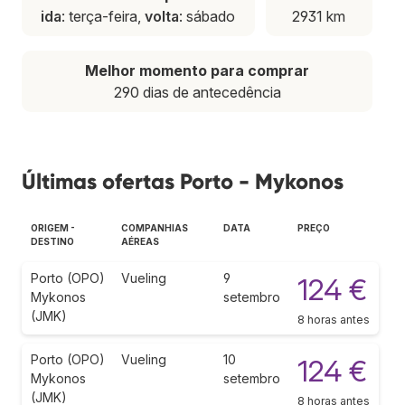
ida
: terça-feira,
volta
: sábado
2931 km
Melhor momento para comprar
290 dias de antecedência
Últimas ofertas Porto - Mykonos
ORIGEM -
COMPANHIAS
DATA
PREÇO
DESTINO
AÉREAS
Porto (OPO)
Vueling
9
124 €
Mykonos
setembro
(JMK)
8 horas antes
Porto (OPO)
Vueling
10
124 €
Mykonos
setembro
(JMK)
8 horas antes