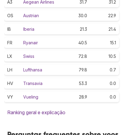
A3
Aegean Airlines
31.7
31.2
OS
Austrian
30.0
22.9
IB
Iberia
21.3
21.4
FR
Ryanair
40.5
15.1
LX
Swiss
72.8
10.5
LH
Lufthansa
79.8
0.7
HV
Transavia
53.3
0.0
VY
Vueling
28.9
0.0
Ranking geral e explicação
Perguntas frequentes sobre voos