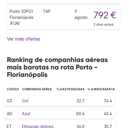
Porto (OPO)
TAP
9
792 €
Florianópolis
agosto
(FLN)
2 dias antes
Ver mais ofertas
Ranking de companhias aéreas
mais baratas na rota Porto -
Florianópolis
CÓDIGO
COMPANHIA AÉREA
% DAS PESQUISAS
% A MAIS BARATA
G3
Gol
22.7
74.4
AD
Azul
80.6
45.4
ET
Ethiopian Airlines
26.0
35.7