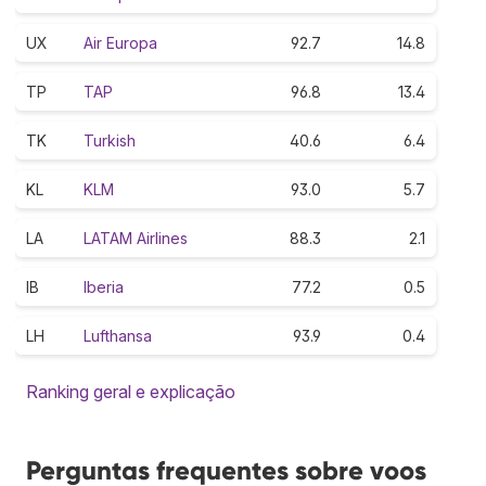
UX
Air Europa
92.7
14.8
TP
TAP
96.8
13.4
TK
Turkish
40.6
6.4
KL
KLM
93.0
5.7
LA
LATAM Airlines
88.3
2.1
IB
Iberia
77.2
0.5
LH
Lufthansa
93.9
0.4
Ranking geral e explicação
Perguntas frequentes sobre voos