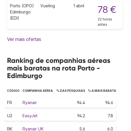
Porto (OPO)
Vueling
1 abril
78 €
Edimburgo
(EDI)
22 horas
antes
Ver mais ofertas
Ranking de companhias aéreas
mais baratas na rota Porto -
Edimburgo
CÓDIGO
COMPANHIA AÉREA
% DAS PESQUISAS
% A MAIS BARATA
FR
Ryanair
94.4
94.6
U2
EasyJet
94.2
7.8
RK
Ryanair UK
5.6
6.0