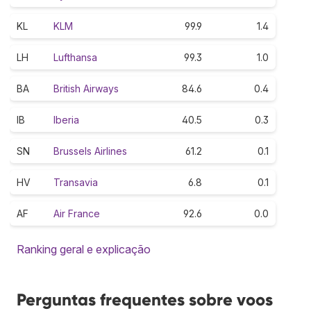
KL
KLM
99.9
1.4
LH
Lufthansa
99.3
1.0
BA
British Airways
84.6
0.4
IB
Iberia
40.5
0.3
SN
Brussels Airlines
61.2
0.1
HV
Transavia
6.8
0.1
AF
Air France
92.6
0.0
Ranking geral e explicação
Perguntas frequentes sobre voos