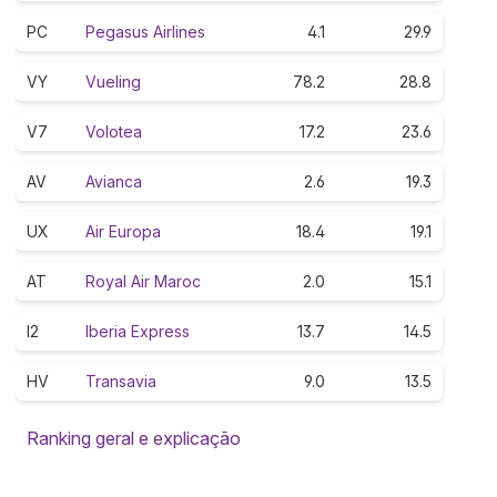
PC
Pegasus Airlines
4.1
29.9
VY
Vueling
78.2
28.8
V7
Volotea
17.2
23.6
AV
Avianca
2.6
19.3
UX
Air Europa
18.4
19.1
AT
Royal Air Maroc
2.0
15.1
I2
Iberia Express
13.7
14.5
HV
Transavia
9.0
13.5
Ranking geral e explicação