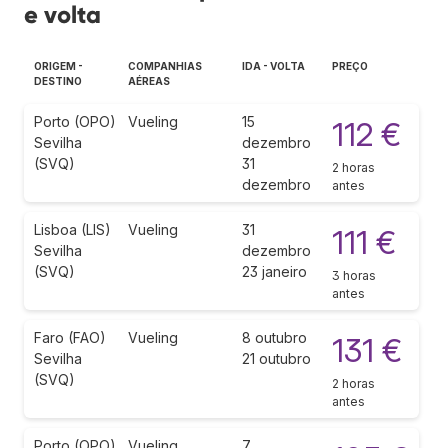
e volta
ORIGEM -
COMPANHIAS
IDA - VOLTA
PREÇO
DESTINO
AÉREAS
Porto (OPO)
Vueling
15
112 €
Sevilha
dezembro
(SVQ)
31
2 horas
dezembro
antes
Lisboa (LIS)
Vueling
31
111 €
Sevilha
dezembro
(SVQ)
23 janeiro
3 horas
antes
Faro (FAO)
Vueling
8 outubro
131 €
Sevilha
21 outubro
(SVQ)
2 horas
antes
Porto (OPO)
Vueling
7