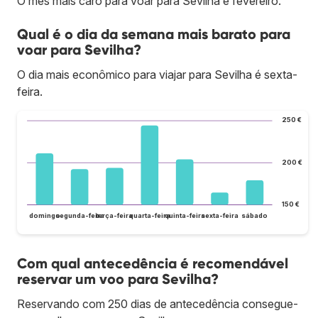
O mês mais caro para voar para Sevilha é fevereiro.
Qual é o dia da semana mais barato para
voar para Sevilha?
O dia mais econômico para viajar para Sevilha é sexta-
feira.
250 €
200 €
150 €
domingo
segunda-feira
terça-feira
quarta-feira
quinta-feira
sexta-feira
sábado
Com qual antecedência é recomendável
reservar um voo para Sevilha?
Reservando com 250 dias de antecedência consegue-