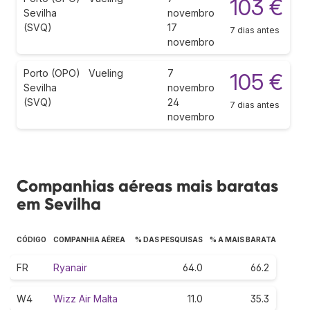
103 €
Sevilha
novembro
(SVQ)
17
7 dias antes
novembro
Porto (OPO)
Vueling
7
105 €
Sevilha
novembro
(SVQ)
24
7 dias antes
novembro
Companhias aéreas mais baratas
em Sevilha
CÓDIGO
COMPANHIA AÉREA
% DAS PESQUISAS
% A MAIS BARATA
FR
Ryanair
64.0
66.2
W4
Wizz Air Malta
11.0
35.3