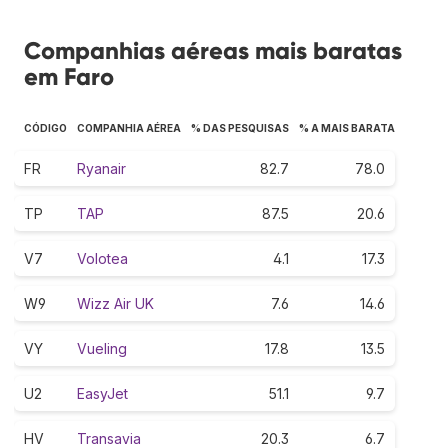
Companhias aéreas mais baratas
em Faro
CÓDIGO
COMPANHIA AÉREA
% DAS PESQUISAS
% A MAIS BARATA
FR
Ryanair
82.7
78.0
TP
TAP
87.5
20.6
V7
Volotea
4.1
17.3
W9
Wizz Air UK
7.6
14.6
VY
Vueling
17.8
13.5
U2
EasyJet
51.1
9.7
HV
Transavia
20.3
6.7