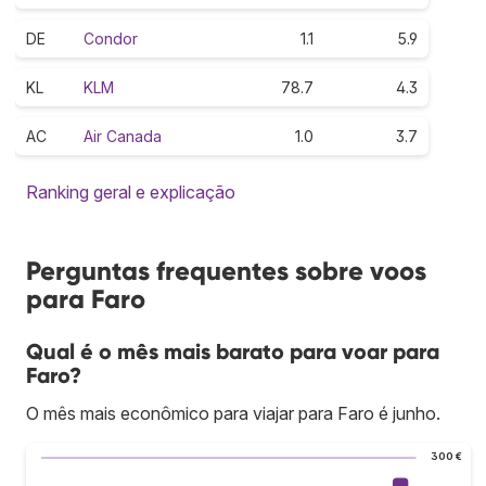
DE
Condor
1.1
5.9
KL
KLM
78.7
4.3
AC
Air Canada
1.0
3.7
Ranking geral e explicação
Perguntas frequentes sobre voos
para Faro
Qual é o mês mais barato para voar para
Faro?
O mês mais econômico para viajar para Faro é junho.
300 €