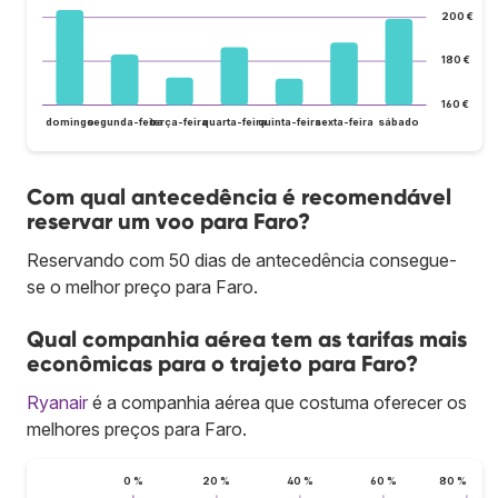
200 €
180 €
160 €
domingo
segunda-feira
terça-feira
quarta-feira
quinta-feira
sexta-feira
sábado
Com qual antecedência é recomendável
reservar um voo para Faro?
Reservando com 50 dias de antecedência consegue-
se o melhor preço para Faro.
Qual companhia aérea tem as tarifas mais
econômicas para o trajeto para Faro?
Ryanair
é a companhia aérea que costuma oferecer os
melhores preços para Faro.
0 %
20 %
40 %
60 %
80 %