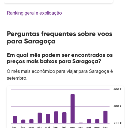
Ranking geral e explicação
Perguntas frequentes sobre voos
para Saragoça
Em qual mês podem ser encontrados os
preços mais baixos para Saragoça?
O mês mais econômico para viajar para Saragoça é
setembro.
600 €
400 €
200 €
jan.
fev.
mar.
abr.
mai.
jun.
jul.
ago.
set.
out.
nov.
dez.