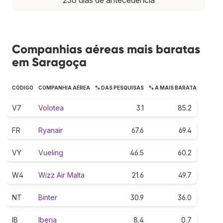
Companhias aéreas mais baratas
em Saragoça
CÓDIGO
COMPANHIA AÉREA
% DAS PESQUISAS
% A MAIS BARATA
V7
Volotea
3.1
85.2
FR
Ryanair
67.6
69.4
VY
Vueling
46.5
60.2
W4
Wizz Air Malta
21.6
49.7
NT
Binter
30.9
36.0
IB
Iberia
8.4
0.7