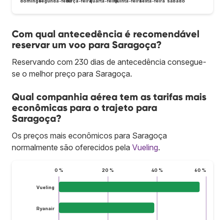
domingo
segunda-feira
terça-feira
quarta-feira
quinta-feira
sexta-feira
sábado
Com qual antecedência é recomendável
reservar um voo para Saragoça?
Reservando com 230 dias de antecedência consegue-
se o melhor preço para Saragoça.
Qual companhia aérea tem as tarifas mais
econômicas para o trajeto para
Saragoça?
Os preços mais econômicos para Saragoça
normalmente são oferecidos pela
Vueling
.
0 %
20 %
40 %
60 %
Vueling
Ryanair