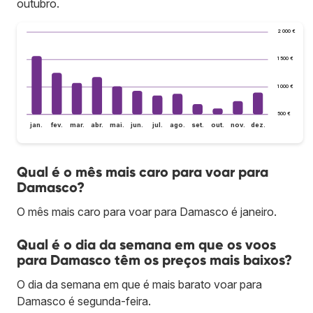
outubro.
2 000 €
1 500 €
1 000 €
500 €
jan.
fev.
mar.
abr.
mai.
jun.
jul.
ago.
set.
out.
nov.
dez.
Qual é o mês mais caro para voar para
Damasco?
O mês mais caro para voar para Damasco é janeiro.
Qual é o dia da semana em que os voos
para Damasco têm os preços mais baixos?
O dia da semana em que é mais barato voar para
Damasco é segunda-feira.