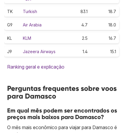
TK
Turkish
83.1
18.7
G9
Air Arabia
4.7
18.0
KL
KLM
2.5
16.7
J9
Jazeera Airways
1.4
15.1
Ranking geral e explicação
Perguntas frequentes sobre voos
para Damasco
Em qual mês podem ser encontrados os
preços mais baixos para Damasco?
O mês mais econômico para viajar para Damasco é