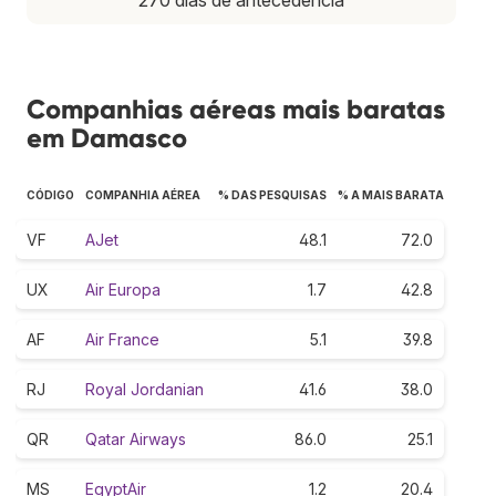
Companhias aéreas mais baratas
em Damasco
CÓDIGO
COMPANHIA AÉREA
% DAS PESQUISAS
% A MAIS BARATA
VF
AJet
48.1
72.0
UX
Air Europa
1.7
42.8
AF
Air France
5.1
39.8
RJ
Royal Jordanian
41.6
38.0
QR
Qatar Airways
86.0
25.1
MS
EgyptAir
1.2
20.4