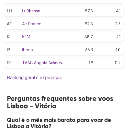
LH
Lufthansa
57.8
4.1
AF
Air France
92.8
2.3
KL
KLM
88.7
2.1
IB
Iberia
66.3
1.0
DT
TAAG Angola Airlines
1.9
0.2
Ranking geral e explicação
Perguntas frequentes sobre voos
Lisboa - Vitória
Qual é o mês mais barato para voar de
Lisboa a Vitória?