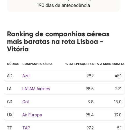
190 dias de antecedência
Ranking de companhias aéreas
mais baratas na rota Lisboa -
Vitória
CÓDIGO
COMPANHIA AÉREA
% DAS PESQUISAS
% A MAIS BARATA
AD
Azul
99.9
45.1
LA
LATAM Airlines
98.5
29.1
G3
Gol
9.8
18.0
UX
Air Europa
95.4
13.0
TP
TAP
97.2
5.1