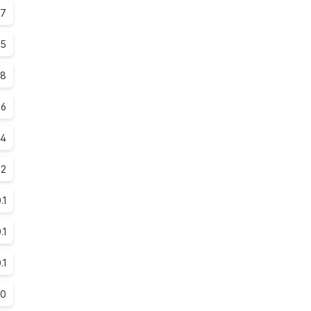
.7
.5
.8
.6
.4
.2
.1
.1
.1
.0