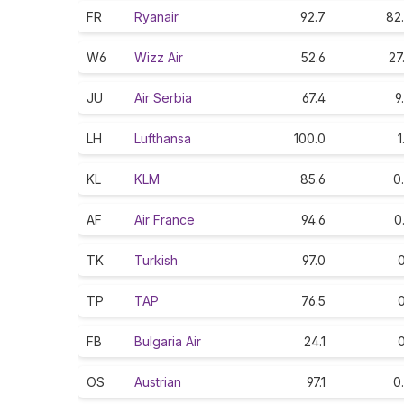
FR
Ryanair
92.7
82
W6
Wizz Air
52.6
27
JU
Air Serbia
67.4
9
LH
Lufthansa
100.0
1
KL
KLM
85.6
0
AF
Air France
94.6
0
TK
Turkish
97.0
0
TP
TAP
76.5
0
FB
Bulgaria Air
24.1
0
OS
Austrian
97.1
0