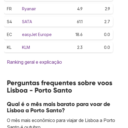
FR
Ryanair
4.9
2.9
S4
SATA
61.1
2.7
EC
easyJet Europe
18.6
0.0
KL
KLM
2.3
0.0
Ranking geral e explicação
Perguntas frequentes sobre voos
Lisboa - Porto Santo
Qual é o mês mais barato para voar de
Lisboa a Porto Santo?
O mês mais econômico para viajar de Lisboa a Porto
Santo é outubro.