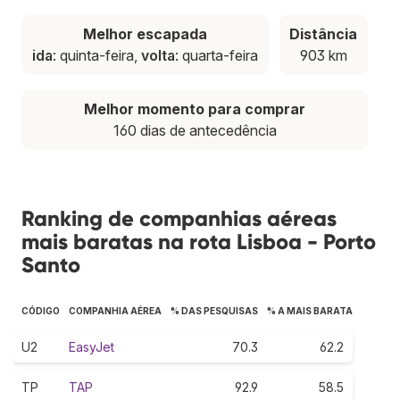
Melhor escapada
Distância
ida
: quinta-feira,
volta
: quarta-feira
903 km
Melhor momento para comprar
160 dias de antecedência
Ranking de companhias aéreas
mais baratas na rota Lisboa - Porto
Santo
CÓDIGO
COMPANHIA AÉREA
% DAS PESQUISAS
% A MAIS BARATA
U2
EasyJet
70.3
62.2
TP
TAP
92.9
58.5