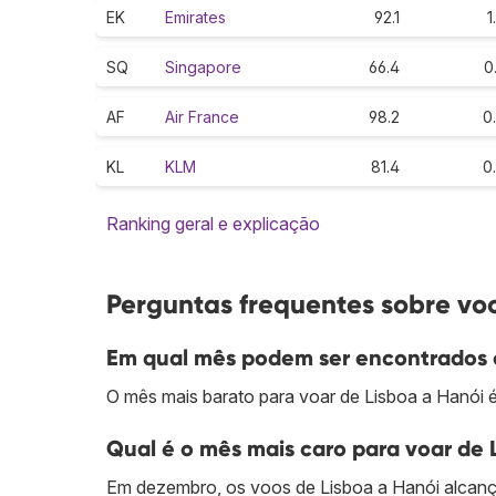
EK
Emirates
92.1
1
SQ
Singapore
66.4
0
AF
Air France
98.2
0
KL
KLM
81.4
0
Ranking geral e explicação
Perguntas frequentes sobre voo
Em qual mês podem ser encontrados o
O mês mais barato para voar de Lisboa a Hanói 
Qual é o mês mais caro para voar de 
Em dezembro, os voos de Lisboa a Hanói alcanç