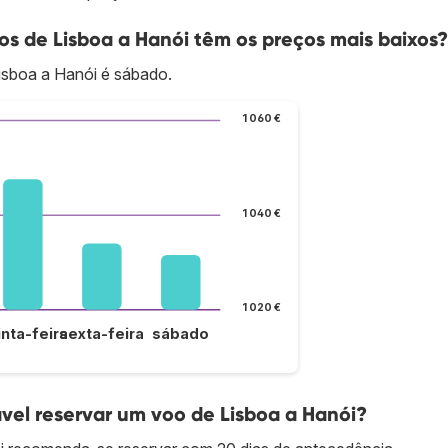
s de Lisboa a Hanói têm os preços mais baixos?
isboa a Hanói é sábado.
1 060 €
1 040 €
1 020 €
inta-feira
sexta-feira
sábado
el reservar um voo de Lisboa a Hanói?