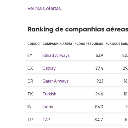
Ver mais ofertas
Ranking de companhias aéreas 
CÓDIGO
COMPANHIA AÉREA
% DAS PESQUISAS
% A MAIS BAR
EY
Etihad Airways
63.9
82
CX
Cathay
27.4
29
QR
Qatar Airways
92.1
16
TK
Turkish
94.6
10
IB
Iberia
86.3
9
TP
TAP
84.7
5