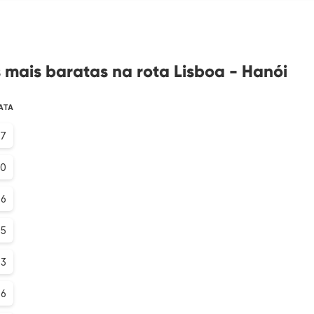
mais baratas na rota Lisboa - Hanói
ATA
.7
.0
.6
.5
.3
.6