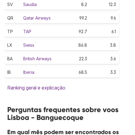
SV
Saudia
8.2
12.3
QR
Qatar Airways
99.2
9.6
TP
TAP
92.7
6.1
LX
Swiss
86.8
3.8
BA
British Airways
22.3
3.6
IB
Iberia
68.5
3.3
Ranking geral e explicação
Perguntas frequentes sobre voos
Lisboa - Banguecoque
Em qual mês podem ser encontrados os