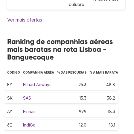
outubro
Ver mais ofertas
Ranking de companhias aéreas
mais baratas na rota Lisboa -
Banguecoque
CÓDIGO
COMPANHIA AÉREA
% DAS PESQUISAS
% A MAIS BARATA
EY
Etihad Airways
95.3
48.8
SK
SAS
15.3
38.2
AY
Finnair
99.9
18.3
6E
IndiGo
12.0
18.1