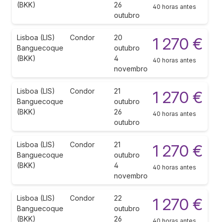
(BKK)
26
40 horas antes
outubro
Lisboa (LIS)
Condor
20
1 270 €
Banguecoque
outubro
(BKK)
4
40 horas antes
novembro
Lisboa (LIS)
Condor
21
1 270 €
Banguecoque
outubro
(BKK)
26
40 horas antes
outubro
Lisboa (LIS)
Condor
21
1 270 €
Banguecoque
outubro
(BKK)
4
40 horas antes
novembro
Lisboa (LIS)
Condor
22
1 270 €
Banguecoque
outubro
(BKK)
26
40 horas antes