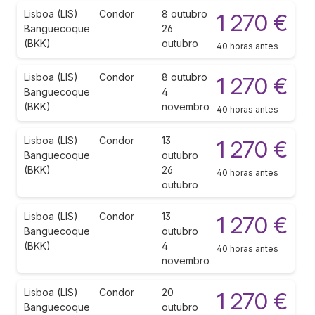
Lisboa (LIS)
Condor
8 outubro
1 270 €
Banguecoque
26
(BKK)
outubro
40 horas antes
Lisboa (LIS)
Condor
8 outubro
1 270 €
Banguecoque
4
(BKK)
novembro
40 horas antes
Lisboa (LIS)
Condor
13
1 270 €
Banguecoque
outubro
(BKK)
26
40 horas antes
outubro
Lisboa (LIS)
Condor
13
1 270 €
Banguecoque
outubro
(BKK)
4
40 horas antes
novembro
Lisboa (LIS)
Condor
20
1 270 €
Banguecoque
outubro