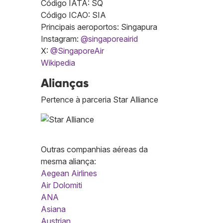
Código IATA: SQ
Código ICAO: SIA
Principais aeroportos: Singapura
Instagram:
@singaporeairid
X:
@SingaporeAir
Wikipedia
Alianças
Pertence à parceria Star Alliance
Outras companhias aéreas da
mesma aliança:
Aegean Airlines
Air Dolomiti
ANA
Asiana
Austrian