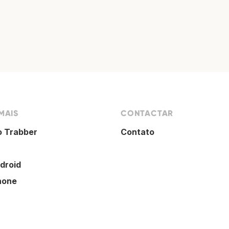
MAIS
CONTACTAR
o Trabber
Contato
droid
hone