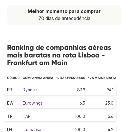
Melhor momento para comprar
70 dias de antecedência
Ranking de companhias aéreas
mais baratas na rota Lisboa -
Frankfurt am Main
CÓDIGO
COMPANHIA AÉREA
% DAS PESQUISAS
% A MAIS BARATA
FR
Ryanair
83.9
94.1
EW
Eurowings
6.5
23.0
TP
TAP
100.0
5.6
LH
Lufthansa
100.0
4.2