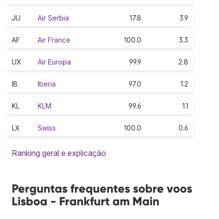
JU
Air Serbia
17.8
3.9
AF
Air France
100.0
3.3
UX
Air Europa
99.9
2.8
IB
Iberia
97.0
1.2
KL
KLM
99.6
1.1
LX
Swiss
100.0
0.6
Ranking geral e explicação
Perguntas frequentes sobre voos
Lisboa - Frankfurt am Main