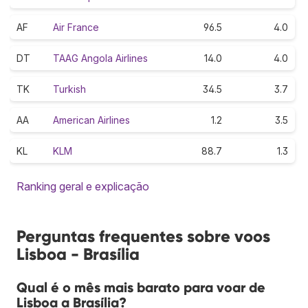
AF
Air France
96.5
4.0
DT
TAAG Angola Airlines
14.0
4.0
TK
Turkish
34.5
3.7
AA
American Airlines
1.2
3.5
KL
KLM
88.7
1.3
Ranking geral e explicação
Perguntas frequentes sobre voos
Lisboa - Brasília
Qual é o mês mais barato para voar de
Lisboa a Brasília?