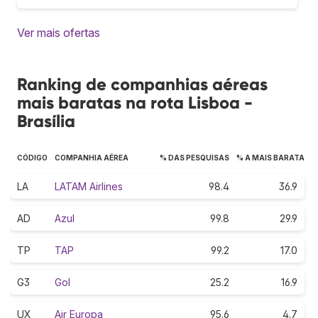
Ver mais ofertas
Ranking de companhias aéreas
mais baratas na rota Lisboa -
Brasília
CÓDIGO
COMPANHIA AÉREA
% DAS PESQUISAS
% A MAIS BARATA
LA
LATAM Airlines
98.4
36.9
AD
Azul
99.8
29.9
TP
TAP
99.2
17.0
G3
Gol
25.2
16.9
UX
Air Europa
95.6
4.7