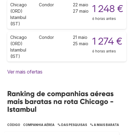
Chicago
Condor
22 maio
1 248 €
(ORD)
27 maio
Istambul
6 horas antes
(IST)
Chicago
Condor
21 maio
1 274 €
(ORD)
25 maio
Istambul
6 horas antes
(IST)
Ver mais ofertas
Ranking de companhias aéreas
mais baratas na rota Chicago -
Istambul
CÓDIGO
COMPANHIA AÉREA
% DAS PESQUISAS
% A MAIS BARATA