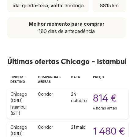
ida
: quarta-feira,
volta
: domingo
8815 km
Melhor momento para comprar
180 dias de antecedência
Últimas ofertas Chicago - Istambul
ORIGEM -
COMPANHIAS
DATA
PREÇO
DESTINO
AÉREAS
Chicago
Condor
24
814 €
(ORD)
outubro
Istambul
6 horas antes
(IST)
Chicago
Condor
21 maio
1 480 €
(ORD)