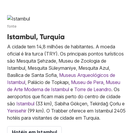
fonte
Istambul, Turquia
A cidade tem 14,8 milhões de habitantes. A moeda
oficial é lira turca (TRY). Os principais pontos turísticos
são Mesquita Şehzade, Museu de Zoologia de
Istambul, Mesquita Süleymaniye, Mesquita Azul,
Basílica de Santa Sofia,
Museus Arqueológicos de
Istambul
, Palácio de Topkapı,
Museu de Pera
,
Museu
de Arte Moderna de Istambul
e
Torre de Leandro
. Os
aeroportos que ficam mais perto do centro de cidade
são
Istambul
(33 km), Sabiha Gökçen, Tekirdağ Çorlu e
Yenisehir
(99 km). O Trabber oferece em Istambul 2405
hotéis para visitantes de cidade em Turquia.
Hotéis em Istambul