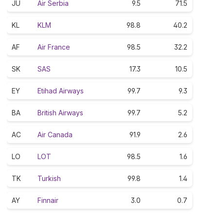
JU
Air Serbia
9.5
71.5
KL
KLM
98.8
40.2
AF
Air France
98.5
32.2
SK
SAS
17.3
10.5
EY
Etihad Airways
99.7
9.3
BA
British Airways
99.7
5.2
AC
Air Canada
91.9
2.6
LO
LOT
98.5
1.6
TK
Turkish
99.8
1.4
AY
Finnair
3.0
0.7