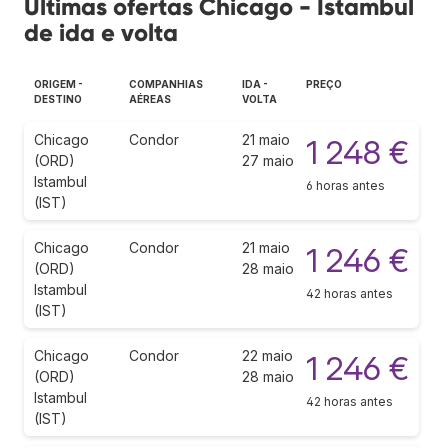
Últimas ofertas Chicago - Istambul
de ida e volta
ORIGEM -
COMPANHIAS
IDA -
PREÇO
DESTINO
AÉREAS
VOLTA
Chicago
Condor
21 maio
1 248 €
(ORD)
27 maio
Istambul
6 horas antes
(IST)
Chicago
Condor
21 maio
1 246 €
(ORD)
28 maio
Istambul
42 horas antes
(IST)
Chicago
Condor
22 maio
1 246 €
(ORD)
28 maio
Istambul
42 horas antes
(IST)