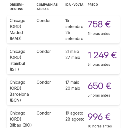
ORIGEM -
COMPANHIAS
IDA - VOLTA
PREÇO
DESTINO
AÉREAS
Chicago
Condor
15
758 €
(ORD)
setembro
Madrid
26
5 horas antes
(MAD)
setembro
Chicago
Condor
21 maio
1 249 €
(ORD)
27 maio
Istambul
6 horas antes
(IST)
Chicago
Condor
17 maio
650 €
(ORD)
20 maio
Barcelona
5 horas antes
(BCN)
Chicago
Condor
19 agosto
996 €
(ORD)
28 agosto
Bilbau (BIO)
10 horas antes