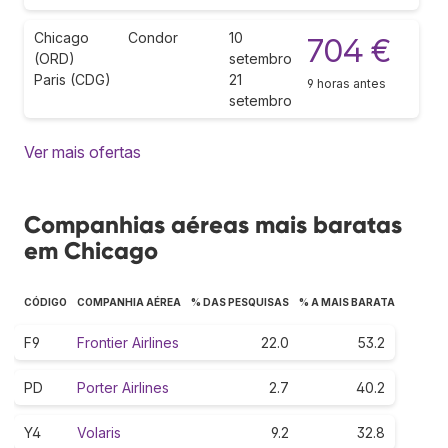
Chicago
Condor
10
704 €
(ORD)
setembro
Paris (CDG)
21
9 horas antes
setembro
Ver mais ofertas
Companhias aéreas mais baratas
em Chicago
CÓDIGO
COMPANHIA AÉREA
% DAS PESQUISAS
% A MAIS BARATA
F9
Frontier Airlines
22.0
53.2
PD
Porter Airlines
2.7
40.2
Y4
Volaris
9.2
32.8