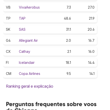
VB
VivaAerobus
7.3
27.0
TP
TAP
48.6
21.9
SK
SAS
31.1
20.6
G4
Allegiant Air
2.0
16.7
CX
Cathay
2.1
16.0
FI
Icelandair
18.1
14.4
CM
Copa Airlines
9.5
14.1
Ranking geral e explicação
Perguntas frequentes sobre voos