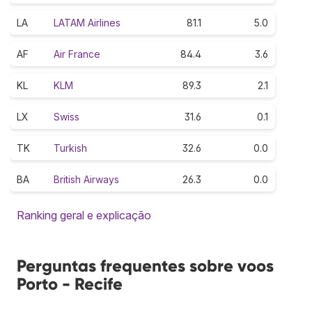
LA
LATAM Airlines
81.1
5.0
AF
Air France
84.4
3.6
KL
KLM
89.3
2.1
LX
Swiss
31.6
0.1
TK
Turkish
32.6
0.0
BA
British Airways
26.3
0.0
Ranking geral e explicação
Perguntas frequentes sobre voos
Porto - Recife