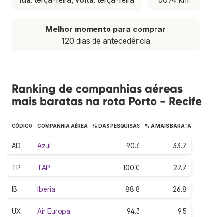
Melhor momento para comprar
120 dias de antecedência
Ranking de companhias aéreas
mais baratas na rota Porto - Recife
CÓDIGO
COMPANHIA AÉREA
% DAS PESQUISAS
% A MAIS BARATA
AD
Azul
90.6
33.7
TP
TAP
100.0
27.7
IB
Iberia
88.8
26.8
UX
Air Europa
94.3
9.5