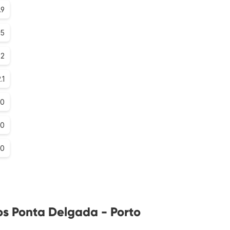
.9
.5
.2
.1
.0
.0
.0
os Ponta Delgada - Porto