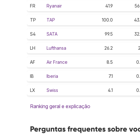
FR
Ryanair
41.9
56
TP
TAP
100.0
43
S4
SATA
99.5
32
LH
Lufthansa
26.2
2
AF
Air France
8.5
0
IB
Iberia
7.1
0
LX
Swiss
4.1
0
Ranking geral e explicação
Perguntas frequentes sobre vo