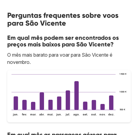
Perguntas frequentes sobre voos
para São Vicente
Em qual mês podem ser encontrados os
preços mais baixos para São Vicente?
O mês mais barato para voar para São Vicente é
novembro.
1 500 €
1 000 €
500 €
jan.
fev.
mar.
abr.
mai.
jun.
jul.
ago.
set.
out.
nov.
dez.
Em qual mês as passagens aéreas para