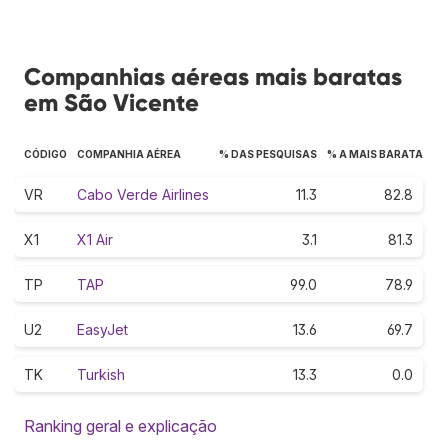
Companhias aéreas mais baratas
em São Vicente
CÓDIGO
COMPANHIA AÉREA
% DAS PESQUISAS
% A MAIS BARATA
VR
Cabo Verde Airlines
11.3
82.8
X1
X1 Air
3.1
81.3
TP
TAP
99.0
78.9
U2
EasyJet
13.6
69.7
TK
Turkish
13.3
0.0
Ranking geral e explicação