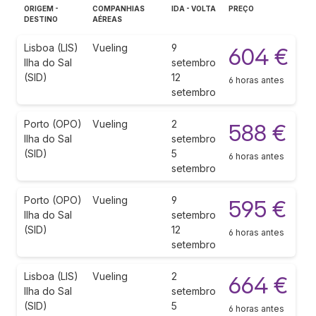
ORIGEM -
COMPANHIAS
IDA - VOLTA
PREÇO
DESTINO
AÉREAS
Lisboa (LIS)
Vueling
9
604 €
Ilha do Sal
setembro
(SID)
12
6 horas antes
setembro
Porto (OPO)
Vueling
2
588 €
Ilha do Sal
setembro
(SID)
5
6 horas antes
setembro
Porto (OPO)
Vueling
9
595 €
Ilha do Sal
setembro
(SID)
12
6 horas antes
setembro
Lisboa (LIS)
Vueling
2
664 €
Ilha do Sal
setembro
(SID)
5
6 horas antes