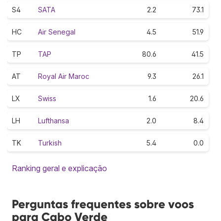
S4
SATA
2.2
73.1
HC
Air Senegal
4.5
51.9
TP
TAP
80.6
41.5
AT
Royal Air Maroc
9.3
26.1
LX
Swiss
1.6
20.6
LH
Lufthansa
2.0
8.4
TK
Turkish
5.4
0.0
Ranking geral e explicação
Perguntas frequentes sobre voos
para Cabo Verde