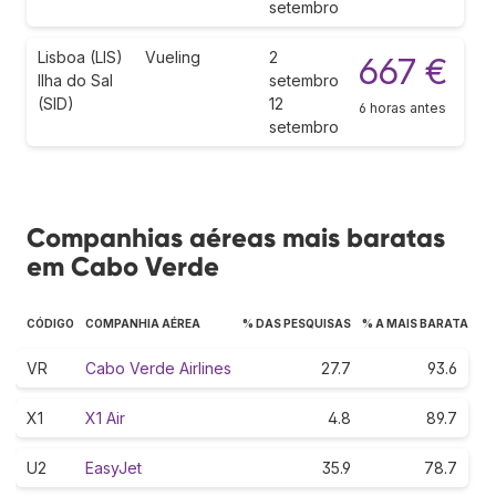
setembro
Lisboa (LIS)
Vueling
2
667 €
Ilha do Sal
setembro
(SID)
12
6 horas antes
setembro
Companhias aéreas mais baratas
em Cabo Verde
CÓDIGO
COMPANHIA AÉREA
% DAS PESQUISAS
% A MAIS BARATA
VR
Cabo Verde Airlines
27.7
93.6
X1
X1 Air
4.8
89.7
U2
EasyJet
35.9
78.7