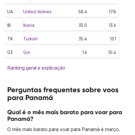
UA
United Airlines
58.4
17.8
IB
Iberia
35.0
13.6
TK
Turkish
35.4
13.1
G3
Gol
1.6
10.4
Ranking geral e explicação
Perguntas frequentes sobre voos
para Panamá
Qual é o mês mais barato para voar para
Panamá?
O mês mais barato para voar para Panamá é março.