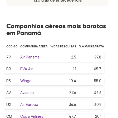
Companhias aéreas mais baratas
em Panamá
CÓDIGO
COMPANHIA AÉREA
% DAS PESQUISAS
% A MAIS BARATA
7P
Air Panama
2.5
97.8
BR
EVA Air
1.1
65.7
P5
Wingo
10.4
55.0
AV
Avianca
77.6
46.6
UX
Air Europa
36.6
30.9
CM
Copa Airlines
47.7
20.1